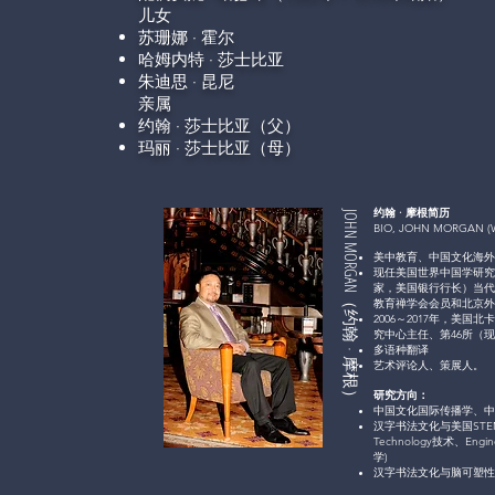
儿女
苏珊娜 · 霍尔
哈姆内特 · 莎士比亚
朱迪思 · 昆尼
亲属
约翰 · 莎士比亚
（父）
玛丽 · 莎士比亚
（母）
约翰 · 摩根简历
JOHN MORGAN（约翰
BIO, JOHN MORGAN (W
美中教育、中国文化海外
现任美国世界中国学研究
家，美国银行行长）当代
教育禅学会会员和北京外
2006～2017年，美
究中心主任、第46所（现
​多语种翻译
·
摩根）
艺术评论人、策展人。
研究方向：
中国文化国际传播学、中
汉字书法文化与美国STEM/
Technology技术、Engi
学)
汉字书法文化与脑可塑性