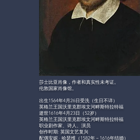
莎士比亚肖像，作者和真实性未考证。
伦敦
国家肖像馆
。
出生1564年4月26日受洗（生日不详）
英格兰王国
沃里克郡
埃文河畔斯特拉特福
逝世1616年4月23日（52岁）
英格兰王国
沃里克郡埃文河畔斯特拉特福
职业剧作家、诗人、演员
创作时期:
英国文艺复兴
配偶
安妮 · 哈瑟维
（1582年－1616年结婚）