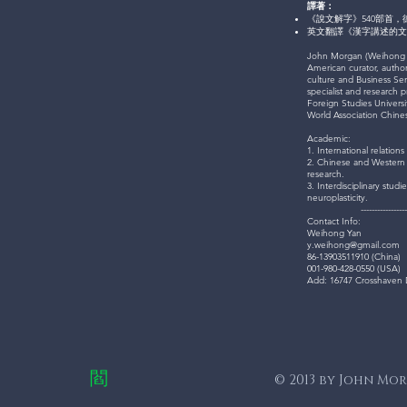
譯著：
《說文解字》540部首
英文翻譯《漢字講述的文
John Morgan (Weihong 
American curator, author
culture and Business Sen
specialist and research p
Foreign Studies Universi
World Association Chine
Academic:
1. International relation
2. Chinese and Western a
research.
​3. Interdisciplinary stud
neuroplasticity.
-----------------
Contact Info:
Weihong Yan
y.weihong@gmail.com
86-13903511910 (China)
001-980-428-0550 (USA)
Add: 16747 Crosshaven D
閻
© 2013 by John Mo