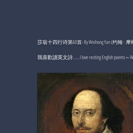
莎翁十四行诗第60首- By Weihong Yan (约翰 ·
我喜歡讀英文詩......I love reciting English poems～
W