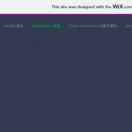
This site was designed with the
.co
HOME 首页
EXPERIENCE 经历
Power of the Brain 大脑可塑性
Art